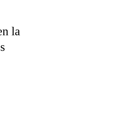
en la
s