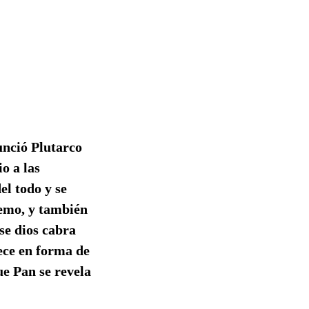
unció Plutarco
o a las
el todo y se
remo, y también
ese dios cabra
rece en forma de
ue Pan se revela