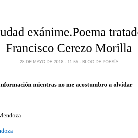
iudad exánime.Poema tratad
Francisco Cerezo Morilla
28 DE MAYO DE 2018 - 11:55
-
BLOG DE POESÍA
información mientras no me acostumbro a olvidar
 Mendoza
ndoza