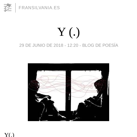
FRANSILVANIA.ES
Y (.)
29 DE JUNIO DE 2018 - 12:20
-
BLOG DE POESÍA
Y(.)