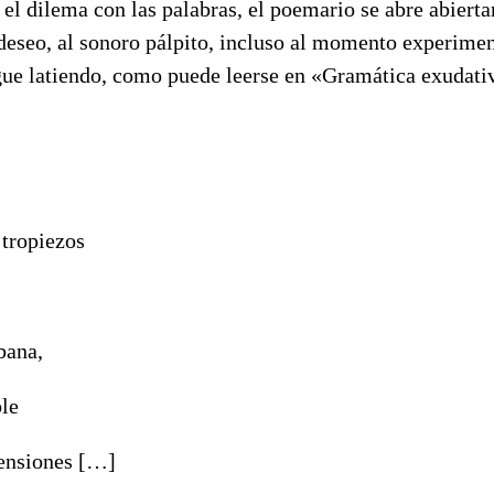
 el dilema con las palabras, el poemario se abre abierta
 deseo, al sonoro pálpito, incluso al momento experime
gue latiendo, como puede leerse en «Gramática exudativ
 tropiezos
bana,
le
ensiones […]