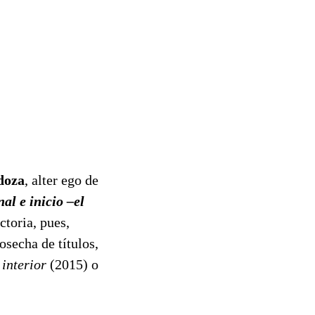
doza
, alter ego de
nal e inicio –el
ctoria, pues,
osecha de títulos,
 interior
(2015) o