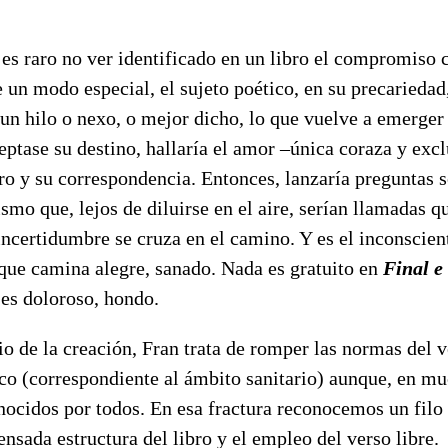
 es raro no ver identificado en un libro el compromiso c
e un modo especial, el sujeto poético, en su precariedad,
un hilo o nexo, o mejor dicho, lo que vuelve a emerger
ceptase su destino, hallaría el amor –única coraza y exc
tro y su correspondencia. Entonces, lanzaría preguntas s
ismo que, lejos de diluirse en el aire, serían llamadas 
 incertidumbre se cruza en el camino. Y es el inconscient
 que camina alegre, sanado. Nada es gratuito en
Final e
 es doloroso, hondo.
io de la creación, Fran trata de romper las normas del v
ico (correspondiente al ámbito sanitario) aunque, en m
cidos por todos. En esa fractura reconocemos un filo i
pensada estructura del libro y el empleo del verso libre.