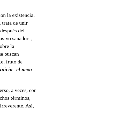
on la existencia.
 trata de unir
 después del
lusivo sanador–,
obre la
que buscan
e, fruto de
 inicio –el nexo
erso, a veces, con
uchos términos,
rreverente. Así,