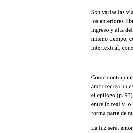
Son varias las ví
los anteriores l
ingreso y alta de
mismo tiempo, com
intertextual, con
Como contrapunto 
amor recrea un es
el epílogo (p. 93
entre lo real y lo
forma parte de n
La luz será, ento