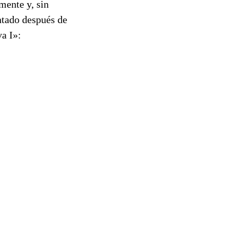
mente y, sin
ntado después de
a I»: