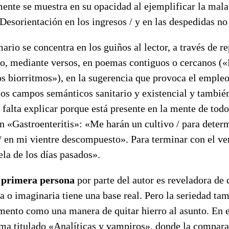
mente se muestra en su opacidad al ejemplificar la mala
Desorientación en los ingresos / y en las despedidas no
ario se concentra en los guiños al lector, a través de r
so, mediante versos, en poemas contiguos o cercanos («
los biorritmos»), en la sugerencia que provoca el emple
los campos semánticos sanitario y existencial y también
 falta explicar porque está presente en la mente de todo
 en «Gastroenteritis»: «Me harán un cultivo / para deter
 / en mi vientre descompuesto». Para terminar con el ve
uela de los días pasados».
a
primera persona
por parte del autor es reveladora de 
a o imaginaria tiene una base real. Pero la seriedad tam
mento como una manera de quitar hierro al asunto. En e
ema titulado «Analíticas y vampiros», donde la compara