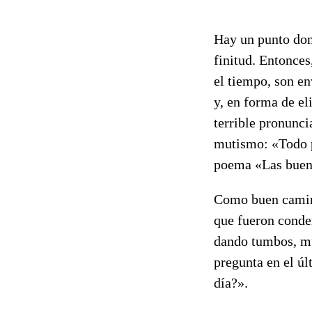
Hay un punto dond
finitud. Entonces
el tiempo, son en
y, en forma de eli
terrible pronunc
mutismo: «Todo pa
poema «Las buena
Como buen caminan
que fueron conden
dando tumbos, mut
pregunta en el ú
día?».