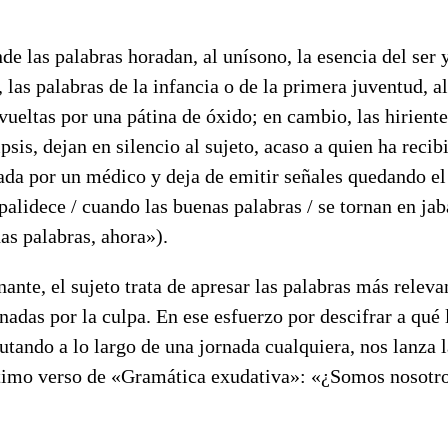
e las palabras horadan, al unísono, la esencia del ser y
, las palabras de la infancia o de la primera juventud, 
vueltas por una pátina de óxido; en cambio, las hiriente
psis, dejan en silencio al sujeto, acaso a quien ha recib
iada por un médico y deja de emitir señales quedando e
lidece / cuando las buenas palabras / se tornan en jab
s palabras, ahora»).
te, el sujeto trata de apresar las palabras más relevan
adas por la culpa. En ese esfuerzo por descifrar a qué
ando a lo largo de una jornada cualquiera, nos lanza l
ltimo verso de «Gramática exudativa»: «¿Somos nosotros