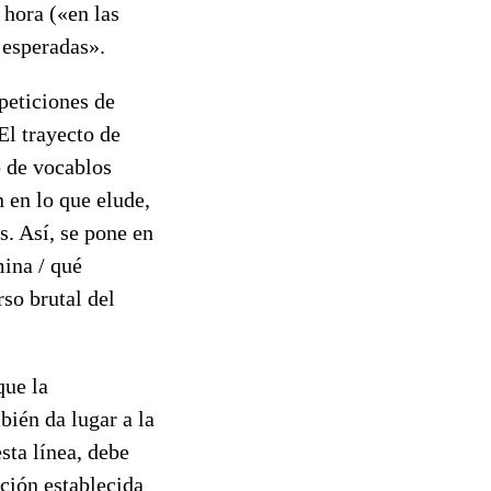
 hora («en las
 esperadas».
epeticiones de
El trayecto de
o de vocablos
 en lo que elude,
s. Así, se pone en
mina / qué
rso brutal del
que la
bién da lugar a la
sta línea, debe
ción establecida