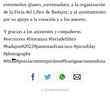
extremeños @aeex_extremadura, a la organización
de la Feria del Libro de Badajoz, y al ayuntamiento
por su apoyo a la creación y a los autores.
Y gracias a los asistentes y conpañerxs.
#escritores #literatura #feriadellibro
#badajoz#2022#paseosanfrancisco #picsofday
#photography
#tbt🔙#poesíacontemporánea#franignaciomendoza
0 COMENTARIOS