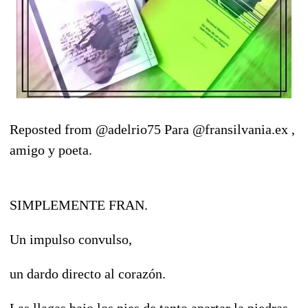
Reposted from @adelrio75 Para @fransilvania.ex ,
amigo y poeta.
SIMPLEMENTE FRAN.
Un impulso convulso,
un dardo directo al corazón.
Las llagas bajo los pies de tanto apartar la piedras